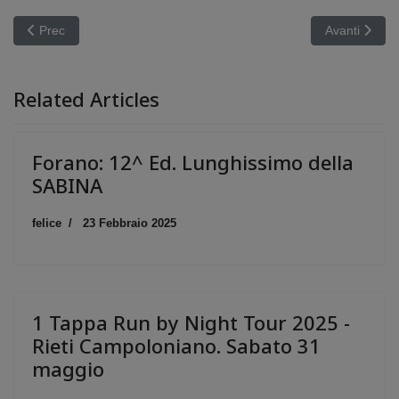
Articolo precedente: Forano: 1^ Ed. Ultra Maratona 50K della Sab
Articolo succ
Prec
Avanti
Related Articles
Forano: 12^ Ed. Lunghissimo della
SABINA
felice
23 Febbraio 2025
1 Tappa Run by Night Tour 2025 -
Rieti Campoloniano. Sabato 31
maggio