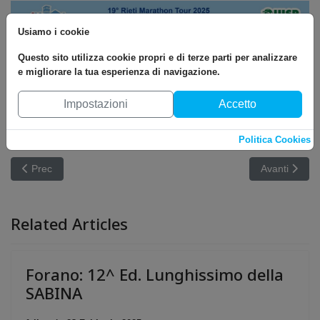
Usiamo i cookie
Questo sito utilizza cookie propri e di terze parti per analizzare
e migliorare la tua esperienza di navigazione.
---------------------------------------------- Regolamento Gara - Contigliano - 20
Impostazioni
Accetto
settembre 2025 regolamento-gara-contigliano-20-settembre-2025 95
Politica Cookies
Articolo precedente: Rieti: 1^ Ed. Diecimila in Campagna
Articolo succ
Prec
Avanti
Related Articles
Forano: 12^ Ed. Lunghissimo della
SABINA