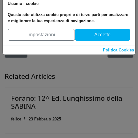
Usiamo i cookie
Questo sito utilizza cookie propri e di terze parti per analizzare
e migliorare la tua esperienza di navigazione.
Impostazioni
Accetto
Politica Cookies
Articolo precedente: Cantalupo-Rieti: 2^ Ed. Lunghissimo di Cant
Articolo succ
Prec
Avanti
Related Articles
Forano: 12^ Ed. Lunghissimo della
SABINA
felice
23 Febbraio 2025