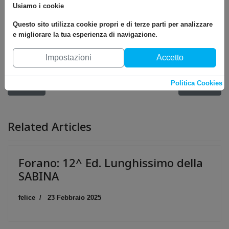
Usiamo i cookie
Questo sito utilizza cookie propri e di terze parti per analizzare
e migliorare la tua esperienza di navigazione.
Impostazioni
Accetto
Politica Cookies
Articolo precedente: Cantalupo-Rieti: 2^ Ed. Lunghissimo di Cant
Articolo succ
Prec
Avanti
Related Articles
Forano: 12^ Ed. Lunghissimo della
SABINA
felice
23 Febbraio 2025