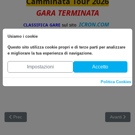
Camminata Tour 2026
GARA TERMINATA
ICRON.COM
CLASSIFICA GARE
sul sito
(
34 Km
/
16 Km
)
Usiamo i cookie
Questo sito utilizza cookie propri e di terze parti per analizzare
e migliorare la tua esperienza di navigazione.
Impostazioni
Accetto
Politica Cookies
Articolo precedente: Fiumata: 1^ Ed. Lunghissimo - Lago del Sal
Articolo suc
Prec
Avanti